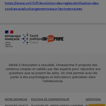
https://www.cnil.fr/fr/evolution-des-regles-dutilisation-des-
cookies-quels-changements-pour-les-internautes
Dédié à l’éducation à sexualité, Onsexprime.fr propose des
contenus simples et validés par des experts pour répondre aux
questions que se posent les ados. Un chat permet aussi de
parler à des psychologues et éducateurs spécialisés dans
l’adolescence.
NOTRE DÉMARCHE
POLITIQUE DE CONFIDENTIALITÉ
DÉFINITIONS
MENTIONS LÉGALES
ACCESSIBILITÉ : PARTIELLEMENT CONFORME
ESPACE PARENTS