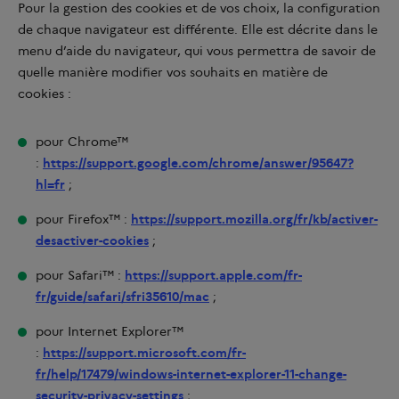
Pour la gestion des cookies et de vos choix, la configuration
de chaque navigateur est différente. Elle est décrite dans le
menu d’aide du navigateur, qui vous permettra de savoir de
quelle manière modifier vos souhaits en matière de
cookies :
pour Chrome™
:
https://support.google.com/chrome/answer/95647?
hl=fr
;
pour Firefox™ :
https://support.mozilla.org/fr/kb/activer-
desactiver-cookies
;
pour Safari™ :
https://support.apple.com/fr-
fr/guide/safari/sfri35610/mac
;
pour Internet Explorer™
:
https://support.microsoft.com/fr-
fr/help/17479/windows-internet-explorer-11-change-
security-privacy-settings
;