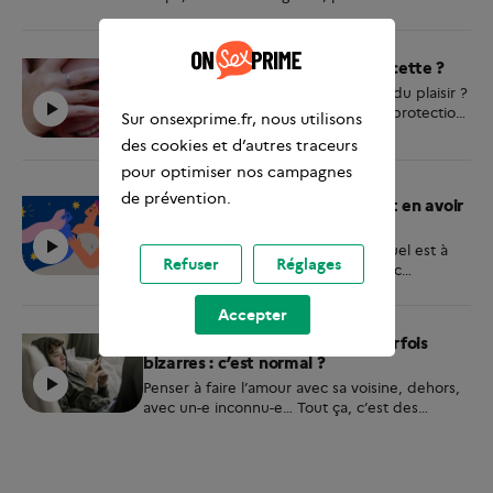
l’excitation et de donner du plaisir. Pourquoi ?
Comment ça marche le plaisir ? Ça veut dire
quoi « mouiller » ?
Le plaisir sexuel : c’est quoi la recette ?
Les premiers ingrédients pour avoir du plaisir ?
Être consentant-e, avoir une bonne protection,
Sur onsexprime.fr, nous utilisons
un peu d’entraînement et de la décontraction !
des cookies et d’autres traceurs
Après, à toi d’inventer ta propre recette !
pour optimiser nos campagnes
de prévention.
L'orgasme, c'est quoi ? Comment en avoir
un ?
L’orgasme, c’est quand le plaisir sexuel est à
Refuser
Réglages
son maximum. On peut en avoir avec
quelqu’un d’autre ou même tout-e seul-e !
Qu’est-ce que ça fait ? Comment on y arrive ?
Accepter
J’ai des fantasmes souvent et parfois
bizarres : c’est normal ?
Penser à faire l’amour avec sa voisine, dehors,
avec un-e inconnu-e… Tout ça, c’est des
fantasmes : des pensées sexuelles excitantes
pour le corps et l’esprit.