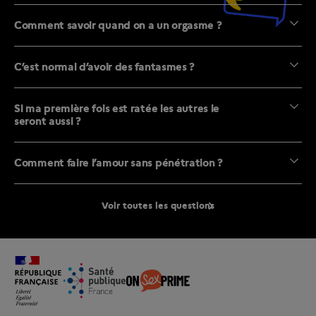
Comment savoir quand on a un orgasme ?
C’est normal d’avoir des fantasmes ?
Si ma première fois est ratée les autres le
seront aussi ?
Comment faire l’amour sans pénétration ?
Voir toutes les questions