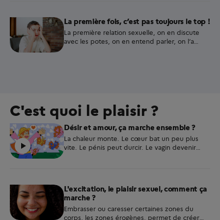
La première fois, c’est pas toujours le top !
La première relation sexuelle, on en discute
avec les potes, on en entend parler, on l’a
même souvent imaginée… Alors on se met un
peu (beaucoup) la pression. Le mieux, c’est de
calmer le jeu, parce que la première fois, ce
n’est pas toujours comme on a rêvé.
C'est quoi le plaisir ?
Désir et amour, ça marche ensemble ?
La chaleur monte. Le cœur bat un peu plus
vite. Le pénis peut durcir. Le vagin devenir
humide. Impossible de penser à autre chose.
C’est ça le désir ! Et ce désir se manifeste par
une excitation du corps pour une autre
personne. Mais alors, si je désire, je suis
L'excitation, le plaisir sexuel, comment ça
amoureux-se ?
marche ?
Embrasser ou caresser certaines zones du
corps, les zones érogènes, permet de créer