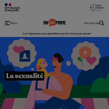
Retour
Menu
Recherche
à
l'accueil
Les réponses aux questions qu’on n’ose pas poser
La sexualité