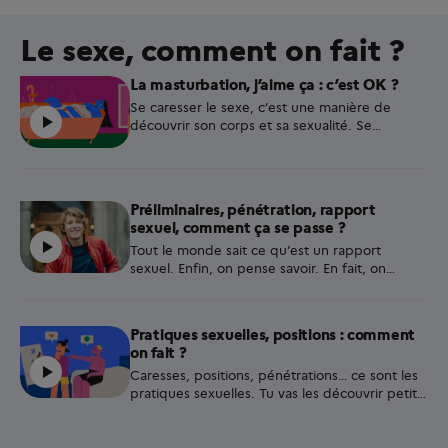
Le sexe, comment on fait ?
La masturbation, j’aime ça : c’est OK ?
Se caresser le sexe, c’est une manière de
découvrir son corps et sa sexualité. Se
masturber est un plaisir intime, à faire seul-e
ou à deux.
Préliminaires, pénétration, rapport
sexuel, comment ça se passe ?
Tout le monde sait ce qu’est un rapport
sexuel. Enfin, on pense savoir. En fait, on
confond souvent pénétration et rapport
sexuel. Alors, préliminaire, pénétration,
rapport sexuel, on fait le point !
Pratiques sexuelles, positions : comment
on fait ?
Caresses, positions, pénétrations… ce sont les
pratiques sexuelles. Tu vas les découvrir petit à
petit au cours de ta sexualité. L’important ?
Aller à ton rythme et te faire plaisir !