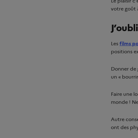
Le plaisir c
votre goût à
J’oubl
Les
films po
positions e
Donner de g
un « bourri
Faire une lo
monde ! Ne 
Autre conse
ont des phy