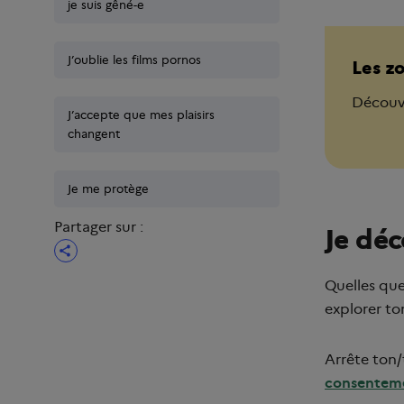
je suis gêné-e
je suis gêné-e
J’oublie les films pornos
J’oublie les films pornos
Les z
Découvr
J’accepte que mes plaisirs
J’accepte que mes plaisirs
changent
changent
Je me protège
Je me protège
Partager sur :
Je déc
Quelles que
explorer to
Arrête ton/
consentem