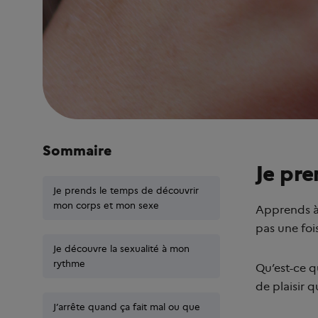
Sommaire
Je pre
Je prends le temps de découvrir
Je prends le temps de découvrir
mon corps et mon sexe
mon corps et mon sexe
Apprends 
pas une fois
Je découvre la sexualité à mon
Je découvre la sexualité à mon
rythme
rythme
Qu’est-ce q
de plaisir 
J’arrête quand ça fait mal ou que
J’arrête quand ça fait mal ou que