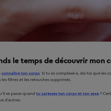
nds le temps de découvrir mon 
à
connaître ton corps
. Si tu es complexé-e, dis-toi que les 
 les filtres et les retouches supprimés.
u’il se passe quand
tu caresses ton corps et ton sexe
? Cert
que d’autres.