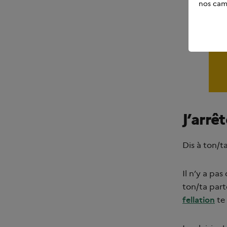
nos cam
J’arrê
Dis à ton/t
Il n’y a pa
ton/ta parte
fellation
te 