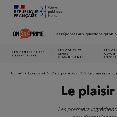
Retour
Les réponses aux questions qu’on n
à
l'accueil
LES CORPS ET
LES CR
LES GENRES ET LES
LEURS
QU'ON
ORIENTATIONS
CHANGEMENTS
IMPOSE
Accueil
La sexualité
C'est quoi le plaisir ?
Le plaisir sexuel : c’
Le plaisir
Les premiers ingrédients