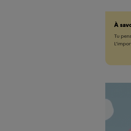
À sav
Tu pense
L’impor