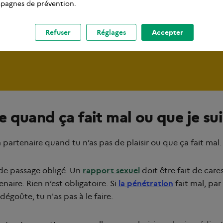
pagnes de prévention.
Refuser
Réglages
Accepter
te quand ça fait mal ou que je su
a partenaire quand tu n’as pas de plaisir ou que ça fait mal
s de passage obligé. Un
rapport sexuel
doit être fait de cares
naire. Rien n’est obligatoire. Si
la pénétration
fait mal, par
dégoûte, tu n'as pas à le faire.