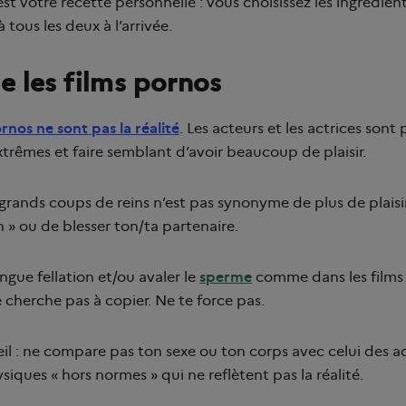
'est votre recette personnelle : vous choisissez les ingrédien
 tous les deux à l’arrivée.
ie les films pornos
rnos ne sont pas la réalité
. Les acteurs et les actrices son
xtrêmes et faire semblant d’avoir beaucoup de plaisir.
rands coups de reins n’est pas synonyme de plus de plaisir.
n » ou de blesser ton/ta partenaire.
ngue fellation et/ou avaler le
sperme
comme dans les films 
cherche pas à copier. Ne te force pas.
il : ne compare pas ton sexe ou ton corps avec celui des act
siques « hors normes » qui ne reflètent pas la réalité.