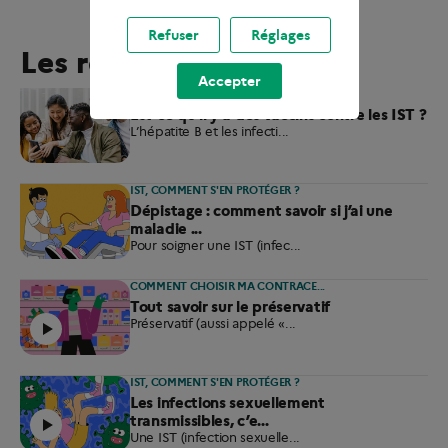
Refuser
Réglages
Les résultats
Accepter
IST, COMMENT S'EN PROTÉGER ?
Est-ce qu’il y a des vaccins contre les IST ?
L’hépatite B et les infecti...
IST, COMMENT S'EN PROTÉGER ?
Dépistage : comment savoir si j’ai une
maladie ...
Pour soigner une IST (infec...
COMMENT CHOISIR MA CONTRACE...
Tout savoir sur le préservatif
Préservatif (aussi appelé «...
IST, COMMENT S'EN PROTÉGER ?
Les infections sexuellement
transmissibles, c’e...
Une IST (infection sexuelle...