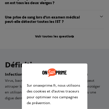
on est tous les deux vierges ?
Une prise de sang lors d’un examen médical
peut-elle détecter toutes les IST ?
Voir toutes les questions
Définition
Infections sexuellement transmissibles (IST)
Virus, bactéries, champignons ou parasites qu’on peut
Sur onsexprime.fr, nous utilisons
attraper lors de relations sexuelles. On peut s’en protéger
des cookies et d’autres traceurs
en utilisant un préservatif (masculin ou féminin) ou une
pour optimiser nos campagnes
digue dentaire.
de prévention.