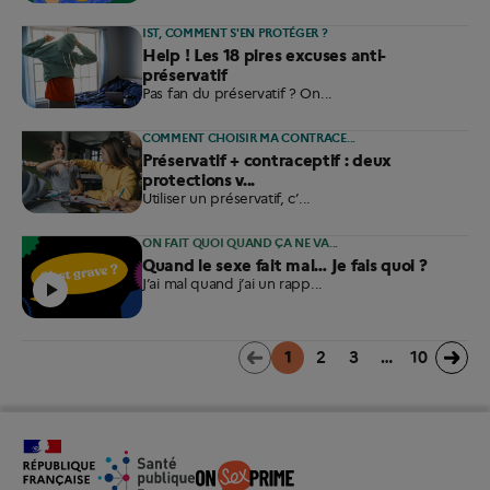
IST, COMMENT S'EN PROTÉGER ?
Help ! Les 18 pires excuses anti-
préservatif
Pas fan du préservatif ? On...
COMMENT CHOISIR MA CONTRACE...
Préservatif + contraceptif : deux
protections v...
Utiliser un préservatif, c’...
ON FAIT QUOI QUAND ÇA NE VA...
Quand le sexe fait mal… Je fais quoi ?
J’ai mal quand j’ai un rapp...
1
(current)
2
3
…
10