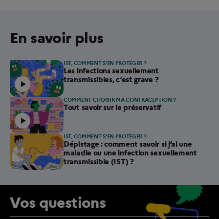
En savoir plus
IST, COMMENT S'EN PROTÉGER ?
Article contenant une vidéo.
Les infections sexuellement
transmissibles, c’est grave ?
.
COMMENT CHOISIR MA CONTRACEPTION ?
Article contenant une vidéo.
Tout savoir sur le préservatif
.
IST, COMMENT S'EN PROTÉGER ?
Dépistage : comment savoir si j’ai une
maladie ou une infection sexuellement
transmissible (IST) ?
Vos questions