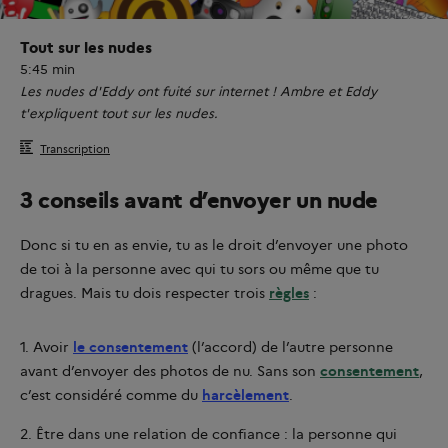
Tout sur les nudes
5:45 min
Les nudes d'Eddy ont fuité sur internet ! Ambre et Eddy
t'expliquent tout sur les nudes.
Transcription
3 conseils avant d’envoyer un nude
Donc si tu en as envie, tu as le droit d’envoyer une photo
de toi à la personne avec qui tu sors ou même que tu
dragues. Mais tu dois respecter trois
règles
:
Avoir
le consentement
(l’accord) de l’autre personne
avant d’envoyer des photos de nu. Sans son
consentement
,
c’est considéré comme du
harcèlement
.
Être dans une relation de confiance : la personne qui