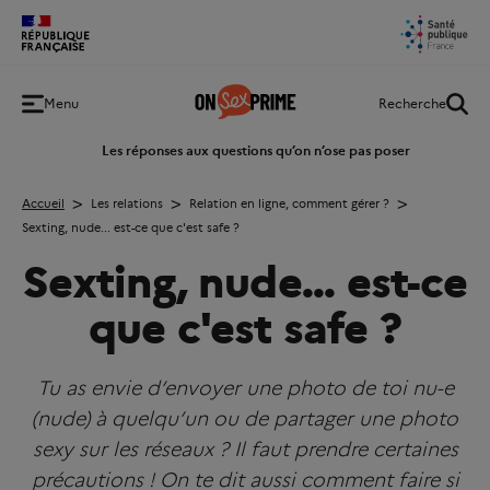
Retour
Menu
Recherche
à
l'accueil
Les réponses aux questions qu’on n’ose pas poser
Accueil
Les relations
Relation en ligne, comment gérer ?
Sexting, nude... est-ce que c'est safe ?
Sexting, nude... est-ce
que c'est safe ?
Tu as envie d’envoyer une photo de toi nu-e
(nude) à quelqu’un ou de partager une photo
sexy sur les réseaux ? Il faut prendre certaines
précautions ! On te dit aussi comment faire si