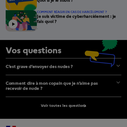
quoi si je le subis ?
COMMENT RÉAGIR EN CAS DE HARCÈLEMENT ?
Article contenant une vidéo.
Je suis victime de cyberharcèlement : je
fais quoi ?
.
Vos questions
C’est grave d’envoyer des nudes ?
Comment dire à mon copain que je n’aime pas
recevoir de nude ?
Voir toutes les questions