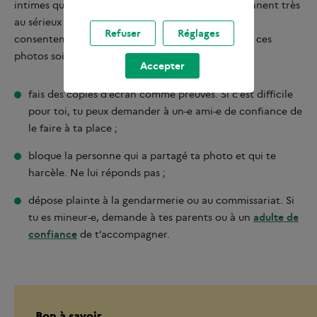
intimes qui circulent sur le web. Les autorités prennent très
au sérieux ces images intimes diffusées sans ton
Refuser
Réglages
consentement, surtout si tu es mineur-e. Pour que ces
photos soient effacées, tu dois les signaler :
Accepter
fais des copies d’écran comme preuves. Si c’est difficile
pour toi, tu peux demander à un-e ami-e de confiance de
le faire à ta place ;
bloque la personne qui a partagé ta photo et qui te
harcèle. Ne lui réponds pas ;
dépose plainte à la gendarmerie ou au commissariat. Si
tu es mineur-e, demande à tes parents ou à un
adulte de
confiance
de t’accompagner.
Bon à savoir