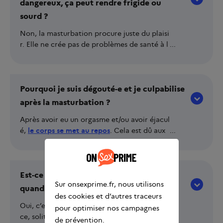
is si tu n’as pas envie de le faire, c’est OK au
dangereux, ça peut rendre frigide ou
ssi, tu n’es pas obligé-e.
sourd ?
Non, la masturbation procure juste du plaisi
r. Elle ne crée pas de problèmes de santé à l
ong terme et ne doit pas non plus faire mal.
Si tu as mal
quand tu te masturbes, ça indiq
ue sûrement autre chose. N’hésite pas à en
parler à un-e professionnel-le de santé pour
Pourquoi je suis dégouté-e et je culpabilise
vérifier que tout va bien.
après la masturbation ?
Après avoir eu un orgasme et/ou avoir éjacul
é,
le corps se met au repos
. Cela est dû aux
hormones qui circulent dans ton corps dire
ctement après avoir pris du plaisir. Il peut
t’arriver d’être un peu dégouté-e car tu n’en
as plus du tout envie, mais tu ne fais rien de
Est-ce que c’est normal de se masturber
Sur onsexprime.fr, nous utilisons
mal ni de dangereux, donc tu n’as pas à te s
quand on est une fille ?
des cookies et d’autres traceurs
entir coupable.
Oui, c’est tout à fait normal ! Cette jouissan
pour optimiser nos campagnes
ce, solitaire et privée, est en quelque sorte u
de prévention.