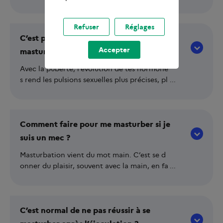
ne première expérience sexuelle. Elle est so
uvent source de beaucoup de plaisir ; on aur
ait tort de s’en priver !
La masturbation
peu
Refuser
Réglages
t permettre à chacun de trouver ses zones d
C’est possible d’être accro à la
e plaisir, de comprendre comment monte s
Accepter
masturbation ?
on excitation et comment arriver à l’orgasm
Avec la puberté, l’évolution de tes hormone
e. Et plus on connaît son corps, plus on est
s rend les pulsions sexuelles plus précises, pl
capable d’exprimer ses désirs à son/sa parte
us intenses. Arrivent les rêves érotiques, les
naire.
orgasmes nocturnes, les érections matinales
et la masturbation. Se masturber ou en avoi
r très envie plusieurs fois par jour ne veut pa
Comment faire pour me masturber si je
s dire être accro.
Cela te permet même de
suis un mec ?
découvrir ton plaisir et d’aborder plus serei
Masturbation vient du mot main. C’est se d
nement ta sexualité
. En revanche, si tu préf
onner du plaisir, souvent avec la main, en fa
ères te masturber plutôt que de faire des so
isant glisser la peau du pénis de bas en haut
rties, des activités, aller voir des amis, discut
ou d’avant en arrière. Mais cela peut aussi êt
es-en avec un-e médecin ou sur le chat du si
re des caresses sur d’autres zones qui donne
te.
nt du plaisir. Chacun sa méthode ! La mastu
C’est normal de ne pas réussir à se
rbation peut permettre à chacun de trouver